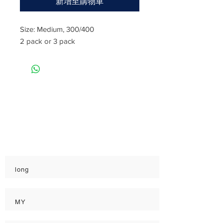
新增至購物車
Size: Medium, 300/400
2 pack or 3 pack
Rate
Reviews & Comments
Taste
Freshness
Quality
long
MY