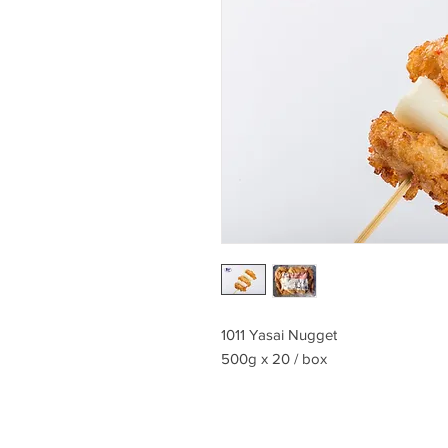
1011 Yasai Nugget
500g x 20 / box
Reviews & Comments