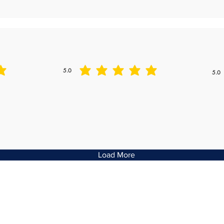
5.0
5.0
平均評等為 5 ，滿分 5 分
平均評
Load More
PHONE:
EMAIL:
(02) 9708 1586
info@aushin.com.au