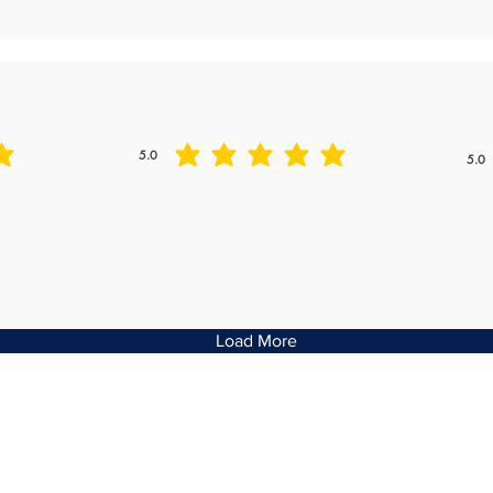
5.0
5.0
平均評等為 5 ，滿分 5 分
平均評
Load More
PHONE:
EMAIL:
(02) 9708 1586
info@aushin.com.au